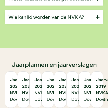
Wie kan lid worden van de NVKA?
Jaarplannen en jaarverslagen
Jaarplan
Jaarverslag
Jaarplan
Jaarverslag
Jaarplan
Jaarverslag
Jaarplan
Jaarv
2023
2022
2022
2021
2021
2020
2020
2019
NVKA
NVKA
NVKA
NVKA
NVKA
NVKA
NVKA
NVK
Download
Download
Download
Download
Download
Download
Download
Down