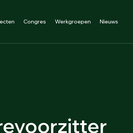
jecten
Congres
Werkgroepen
Nieuws
revoorzitter