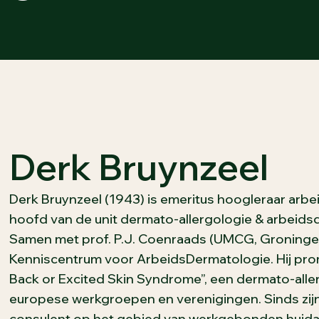
Derk Bruynzeel
Derk Bruynzeel (1943) is emeritus hoogleraar arb
hoofd van de unit dermato-allergologie & arbeid
Samen met prof. P.J. Coenraads (UMCG, Groningen
Kenniscentrum voor ArbeidsDermatologie. Hij pro
Back or Excited Skin Syndrome”, een dermato-aller
europese werkgroepen en verenigingen. Sinds zijn p
consulent op het gebied van werkgebonden huid