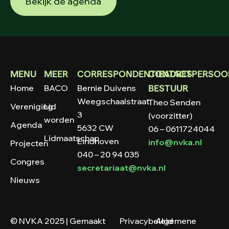
Bekijk de agenda
MENU
MEER
CORRESPONDENTIEADRES
CONTACTPERSOO
Home
BACO
Bernie Duivens
BESTUUR
Weegschaalstraat
Theo Senden
Vereniging
Lid
3
(voorzitter)
worden
Agenda
5632 CW
06 – 0611724044
Lidmaatschap
Eindhoven
info@nvka.nl
Projecten
040 – 20 94 035
Congres
secretariaat@nvka.nl
Nieuws
© NVKA 2025 | Gemaakt
Privacybeleid
Algemene