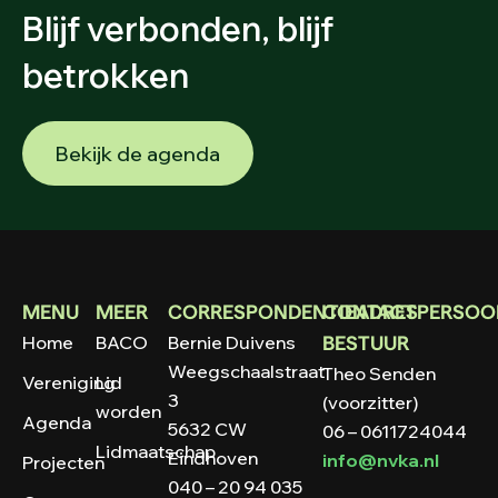
Blijf verbonden, blijf
betrokken
Bekijk de agenda
MENU
MEER
CORRESPONDENTIEADRES
CONTACTPERSOO
Home
BACO
Bernie Duivens
BESTUUR
Weegschaalstraat
Theo Senden
Vereniging
Lid
3
(voorzitter)
worden
Agenda
5632 CW
06 – 0611724044
Lidmaatschap
Eindhoven
info@nvka.nl
Projecten
040 – 20 94 035