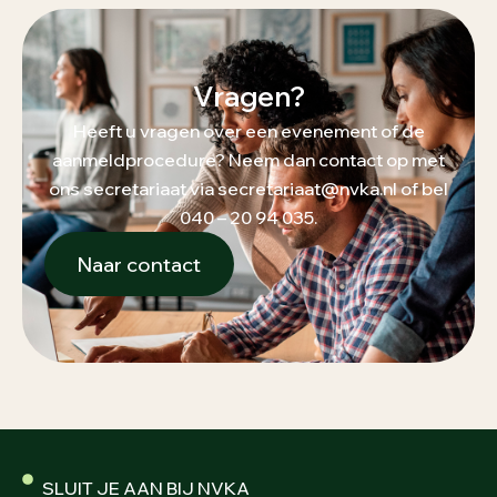
Vragen?
Heeft u vragen over een evenement of de
aanmeldprocedure? Neem dan contact op met
ons secretariaat via secretariaat@nvka.nl of bel
040 – 20 94 035.
Naar contact
SLUIT JE AAN BIJ NVKA