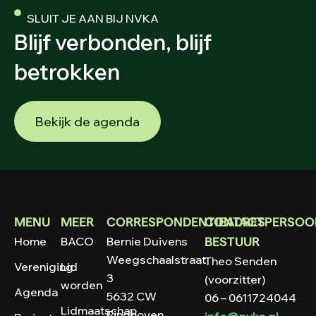
SLUIT JE AAN BIJ NVKA
Blijf verbonden, blijf
betrokken
Bekijk de agenda
MENU
MEER
CORRESPONDENTIEADRES
CONTACTPERSOO
Home
BACO
Bernie Duivens
BESTUUR
Weegschaalstraat
Theo Senden
Vereniging
Lid
3
(voorzitter)
worden
Agenda
5632 CW
06 – 0611724044
Lidmaatschap
Eindhoven
info@nvka.nl